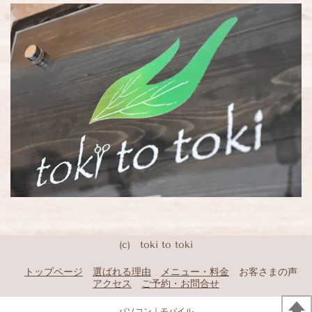
(c) toki to toki
トップページ
選ばれる理由
メニュー・料金
お客さまの声
アクセス
ご予約・お問合せ
パソコン
｜モバイル