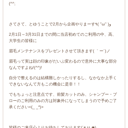
(^^;
さてさて、とゆうことで2月から企画やりまーす٩( ''ω'' )و
2月1日～3月31日までの間に当店初めてのご利用の中、高、
大学生の皆様に
眉毛メンテナンスをプレゼントさせて頂きます( ｀ー´)ノ
眉毛って実は顔の印象がだいぶ変わるので意外に大事な部分
なんですよね!(^^)!
自分で整えるのは結構難しかったりするし、なかなか上手く
できないなんて方もこの機会に是非！！
でもちょっと注意点です、前髪カットのみ、シャンプー・ブ
ローのご利用のみの方は対象外になってしまうので予めご了
承ください<(_ _*)>
皆様のご来店心よりお待ちしております(´◉◞౪◟◉)