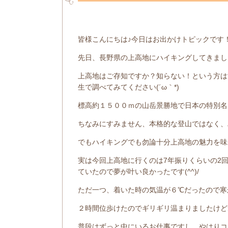
皆様こんにちは♪今日はお出かけトピックです
先日、長野県の上高地にハイキングしてきました(
上高地はご存知ですか？知らない！という方は
生で調べてみてください(´ω｀*)
標高約１５００ｍの山岳景勝地で日本の特別名
ちなみにすみません、本格的な登山ではなく、ハ
でもハイキングでも勿論十分上高地の魅力を味
実は今回上高地に行くのは7年振りくらいの2
ていたので夢が叶い良かったです(^^)/
ただ一つ、着いた時の気温が６℃だったので寒
２時間位歩けたのでギリギリ温まりましたけど
普段はずっと中にいるお仕事ですし、やはりコ