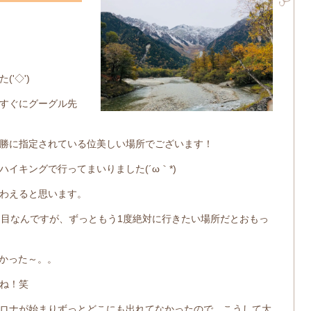
！
'◇')ゞ
すぐにグーグル先
勝に指定されている位美しい場所でございます！
イキングで行ってまいりました(´ω｀*)
わえると思います。
回目なんですが、ずっともう1度絶対に行きたい場所だとおもっ
かった～。。
ね！笑
ロナが始まりずっとどこにも出れてなかったので、こうして大